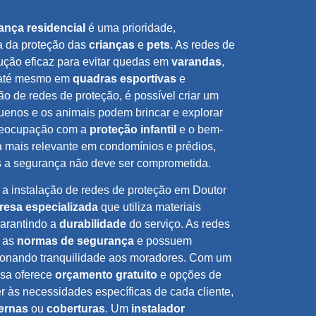
ança residencial
é uma prioridade,
a da proteção das
crianças
e
pets
. As redes de
ução eficaz para evitar quedas em
varandas
,
até mesmo em
quadras esportivas
e
ão de redes de proteção, é possível criar um
enos e os animais podem brincar e explorar
preocupação com a
proteção infantil
e o bem-
a mais relevante em condomínios e prédios,
s a segurança não deve ser comprometida.
 a instalação de redes de proteção em Doutor
esa especializada
que utiliza materiais
garantindo a
durabilidade
do serviço. As redes
m as
normas de segurança
e possuem
cionando tranquilidade aos moradores. Com um
esa oferece
orçamento gratuito
e opções de
r às necessidades específicas de cada cliente,
ernas
ou
coberturas
. Um
instalador