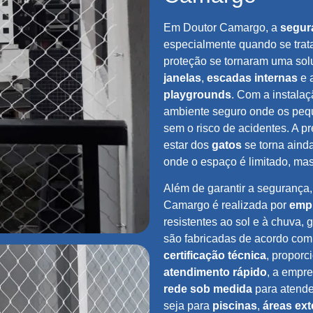
Em Doutor Camargo, a
segur
especialmente quando se trat
proteção se tornaram uma sol
janelas
,
escadas internas
e 
playgrounds
. Com a instalaç
ambiente seguro onde os pequ
sem o risco de acidentes. A 
estar dos
gatos
se torna aind
onde o espaço é limitado, ma
Além de garantir a segurança,
Camargo é realizada por
empr
resistentes ao sol e à chuva, 
são fabricadas de acordo co
certificação técnica
, propor
atendimento rápido
, a empr
rede sob medida
para atende
seja para
piscinas
,
áreas ext