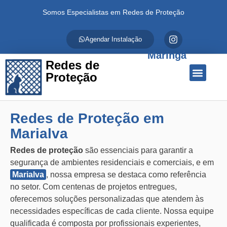
Somos Especialistas em Redes de Proteção
Agendar Instalação
Maringá
Redes de
Proteção
Quem Somos
Redes de Proteção
Fale Conosco
Redes de Proteção em
Marialva
Redes de proteção
são essenciais para garantir a
segurança de ambientes residenciais e comerciais, e em
Marialva
, nossa empresa se destaca como referência
no setor. Com centenas de projetos entregues,
oferecemos soluções personalizadas que atendem às
necessidades específicas de cada cliente. Nossa equipe
qualificada é composta por profissionais experientes,