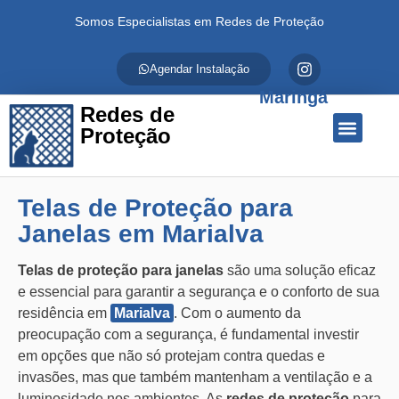
Somos Especialistas em Redes de Proteção
Agendar Instalação
Maringá
Redes de
Proteção
Quem Somos
Redes de Proteção
Fale Conosco
Telas de Proteção para
Janelas em Marialva
Telas de proteção para janelas
são uma solução eficaz
e essencial para garantir a segurança e o conforto de sua
residência em
Marialva
. Com o aumento da
preocupação com a segurança, é fundamental investir
em opções que não só protejam contra quedas e
invasões, mas que também mantenham a ventilação e a
luminosidade nos ambientes. As
redes de proteção
para