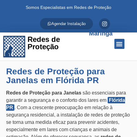
Somos Especialistas em Redes de Proteção
Agendar Instalação
Maringá
Redes de
Proteção
Quem Somos
Redes de Proteção
Fale Conosco
Redes de Proteção para
Janelas em Flórida PR
Redes de Proteção para Janelas
são essenciais para
garantir a segurança e o conforto dos lares em
Flórida
PR
. Com a crescente preocupação em relação à
segurança residencial, a instalação de redes de proteção
se torna uma medida eficaz para prevenir acidentes,
especialmente em lares com crianças e animais de
estimação. Além de oferecer segurança, as
redes de