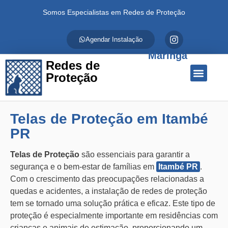
Somos Especialistas em Redes de Proteção
Agendar Instalação
Maringá
Redes de
Proteção
Quem Somos
Redes de Proteção
Fale Conosco
Telas de Proteção em Itambé
PR
Telas de Proteção
são essenciais para garantir a
segurança e o bem-estar de famílias em
Itambé PR
.
Com o crescimento das preocupações relacionadas a
quedas e acidentes, a instalação de redes de proteção
tem se tornado uma solução prática e eficaz. Este tipo de
proteção é especialmente importante em residências com
crianças e animais de estimação, proporcionando um