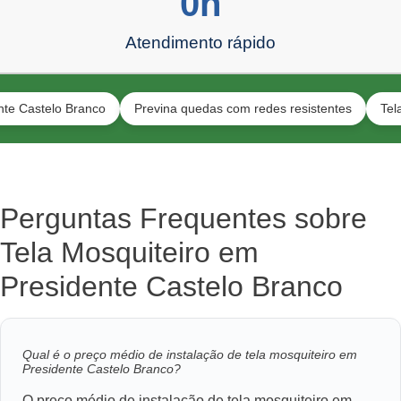
0
h
Atendimento rápido
elo Branco
Previna quedas com redes resistentes
Tela segura
Perguntas Frequentes sobre
Tela Mosquiteiro em
Presidente Castelo Branco
Qual é o preço médio de instalação de tela mosquiteiro em
Presidente Castelo Branco?
O preço médio de instalação de tela mosquiteiro em