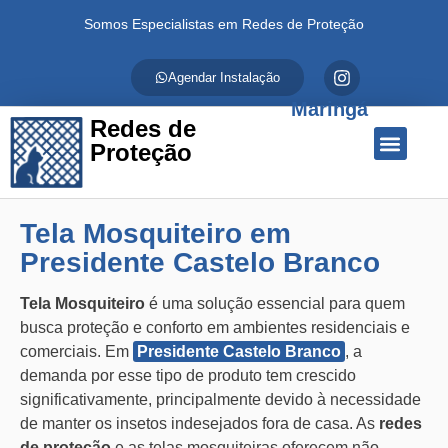
Somos Especialistas em Redes de Proteção
Agendar Instalação
Maringá
Redes de
Proteção
Quem Somos
Redes de Proteção
Fale Conosco
Tela Mosquiteiro em
Presidente Castelo Branco
Tela Mosquiteiro
é uma solução essencial para quem
busca proteção e conforto em ambientes residenciais e
comerciais. Em
Presidente Castelo Branco
, a
demanda por esse tipo de produto tem crescido
significativamente, principalmente devido à necessidade
de manter os insetos indesejados fora de casa. As
redes
de proteção
e as telas mosquiteiras oferecem não