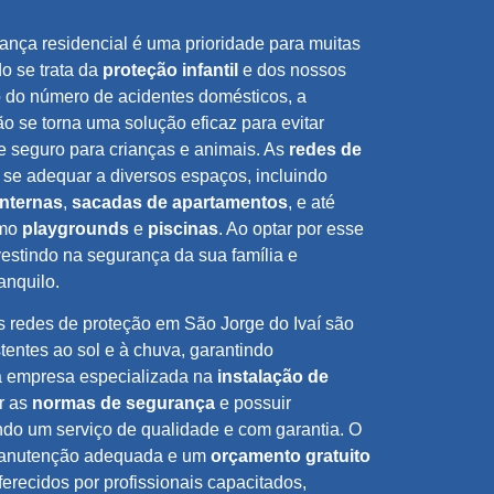
ança residencial é uma prioridade para muitas
o se trata da
proteção infantil
e dos nossos
 do número de acidentes domésticos, a
ão se torna uma solução eficaz para evitar
e seguro para crianças e animais. As
redes de
 se adequar a diversos espaços, incluindo
internas
,
sacadas de apartamentos
, e até
omo
playgrounds
e
piscinas
. Ao optar por esse
vestindo na segurança da sua família e
anquilo.
s redes de proteção em São Jorge do Ivaí são
tentes ao sol e à chuva, garantindo
ma empresa especializada na
instalação de
r as
normas de segurança
e possuir
ndo um serviço de qualidade e com garantia. O
manutenção adequada e um
orçamento gratuito
erecidos por profissionais capacitados,