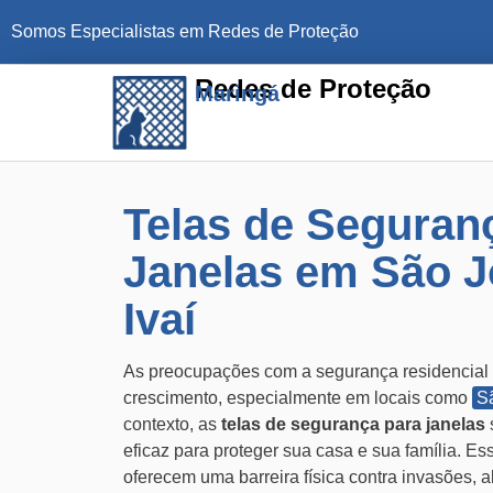
Somos Especialistas em Redes de Proteção
Redes de Proteção
Maringá
Telas de Seguran
Janelas em São J
Ivaí
As preocupações com a segurança residencial
crescimento, especialmente em locais como
Sã
contexto, as
telas de segurança para janelas
eficaz para proteger sua casa e sua família. E
oferecem uma barreira física contra invasões, 