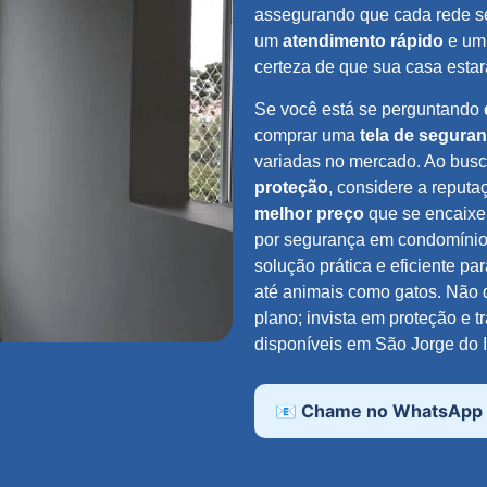
assegurando que cada rede se
um
atendimento rápido
e u
certeza de que sua casa estar
Se você está se perguntando
comprar uma
tela de segura
variadas no mercado. Ao bus
proteção
, considere a reput
melhor preço
que se encaixe
por segurança em condomínios
solução prática e eficiente p
até animais como gatos. Não 
plano; invista em proteção e 
disponíveis em São Jorge do I
📧 Chame no WhatsApp