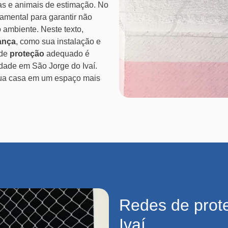
as e animais de estimação. No
damental para garantir não
ambiente. Neste texto,
ança
, como sua instalação e
 de
proteção
adequado é
idade em São Jorge do Ivaí.
sua casa em um espaço mais
Redes de prot
Ivaí