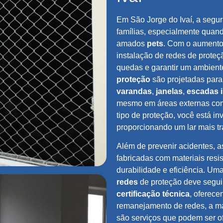
Em São Jorge do Ivaí, a segur
famílias, especialmente quand
amados
pets
. Com o aumento
instalação de redes de proteç
quedas e garantir um ambient
proteção
são projetadas para
varandas
,
janelas
,
escadas 
mesmo em áreas externas c
tipo de proteção, você está in
proporcionando um lar mais tr
Além de prevenir acidentes, a
fabricadas com materiais resis
durabilidade e eficiência. U
redes
de proteção deve segui
certificação técnica
, oferece
remanejamento de redes, a 
são serviços que podem ser of