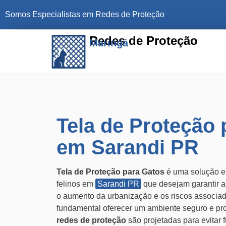
Somos Especialistas em Redes de Proteção
Redes de Proteção
Maringá
Tela de Proteção 
em Sarandi PR
Tela de Proteção para Gatos
é uma solução e
felinos em
Sarandi PR
que desejam garantir 
o aumento da urbanização e os riscos associados
fundamental oferecer um ambiente seguro e pro
redes de proteção
são projetadas para evitar f