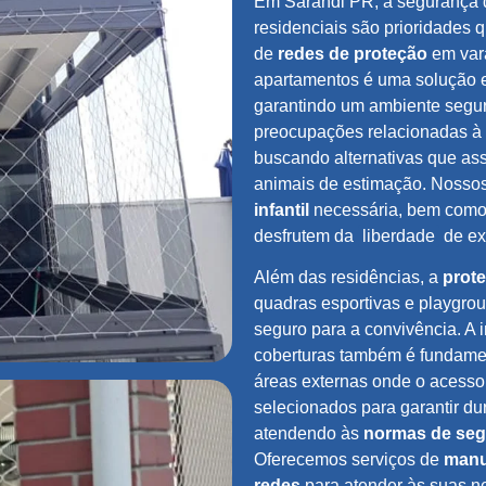
Em Sarandi PR, a segurança
residenciais são prioridades 
de
redes de proteção
em vara
apartamentos é uma solução ef
garantindo um ambiente segu
preocupações relacionadas à s
buscando alternativas que as
animais de estimação. Nossos
infantil
necessária, bem como 
desfrutem da
liberdade
de ex
Além das residências, a
prot
quadras esportivas e playgro
seguro para a convivência. A
coberturas também é fundamen
áreas externas onde o acesso 
selecionados para garantir dur
atendendo às
normas de se
Oferecemos serviços de
manu
redes
para atender às suas n