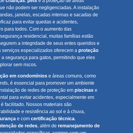
 de
crianças
,
pets
e a proteção de áreas
que não podem ser negligenciadas. A instalação
ndas, janelas, escadas internas e sacadas de
icaz para evitar quedas e acidentes,
ro para todos. Com o aumento das
egurança residencial, muitas famílias estão
segurem a integridade de seus entes queridos e
 serviços especializados oferecem a
proteção
a segurança para gatos, permitindo que eles
plorar sem riscos.
eção em condomínios
e áreas comuns, como
unds, é essencial para promover um ambiente
 instalação de redes de proteção em
piscinas
e
tal para evitar acidentes, especialmente em
é facilitado. Nossos materiais são
abilidade e resistência ao sol e à chuva,
gurança
e com
certificação técnica
.
tenção de redes
, além de
remanejamento de
ecessidades específicas, sempre com um