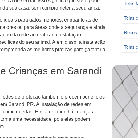
tica do seu lar. Isso significa que você pode
Telas 
 da sua casa, sem comprometer a segurança.
Telas 
 ideais para gatos menores, enquanto as de
aiores ou para áreas onde a segurança é ainda
Redes 
anho da rede ao realizar a instalação,
cíficas do seu animal. Além disso, a instalação
Telas 
 compreenda as melhores práticas para garantir a
 e Crianças em Sarandi
s redes de proteção também oferecem benefícios
m em Sarandi PR. A instalação de redes em
s, como quedas. Em lares onde há crianças
 torna uma necessidade, pois elas podem
em.