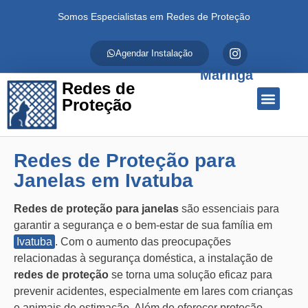
Somos Especialistas em Redes de Proteção
Agendar Instalação
Maringá
Redes de
Proteção
Quem Somos
Redes de Proteção
Fale Conosco
Redes de Proteção para
Janelas em Ivatuba
Redes de proteção para janelas
são essenciais para
garantir a segurança e o bem-estar de sua família em
Ivatuba
. Com o aumento das preocupações
relacionadas à segurança doméstica, a instalação de
redes de proteção
se torna uma solução eficaz para
prevenir acidentes, especialmente em lares com crianças
e animais de estimação. Além de oferecer proteção,