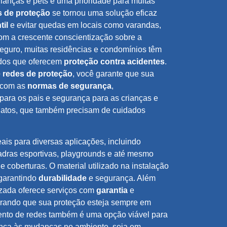
ianças e pets é uma prioridade para muitas
s de proteção
se tornou uma solução eficaz
til
e evitar quedas em locais como varandas,
om a crescente conscientização sobre a
eguro, muitas residências e condomínios têm
ados que oferecem
proteção contra acidentes
.
 redes de proteção
, você garante que sua
 com as
normas de segurança
,
para os pais e segurança para as crianças e
gatos, que também precisam de cuidados
ais para diversas aplicações, incluindo
dras esportivas, playgrounds e até mesmo
 coberturas. O material utilizado na instalação
 garantindo
durabilidade
e segurança. Além
zada oferece serviços com
garantia
e
rando que sua proteção esteja sempre em
ento de redes também é uma opção viável para
nça às mudanças no ambiente, seja em