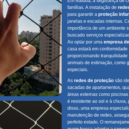
Em Ivatuba, a segurança de cr
famílias. A instalação de
rede
para garantir a
proteção infan
janelas e escadas internas. C
importância de um ambiente s
buscado serviços especializ
Ao optar por uma
empresa de
casa estará em conformidade
proporcionando tranquilidade 
animais de estimação, como 
especiais.
As
redes de proteção
são ide
sacadas de apartamentos, qua
áreas externas como piscinas e
é resistente ao sol e à chuva,
disso, uma empresa especiali
manutenção de redes, assegu
perfeito estado. O remanejam
quem busca adaptar a segura