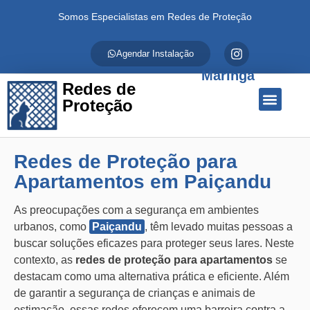
Somos Especialistas em Redes de Proteção
Agendar Instalação
Maringá
Redes de
Proteção
Quem Somos
Redes de Proteção
Fale Conosco
Redes de Proteção para
Apartamentos em Paiçandu
As preocupações com a segurança em ambientes
urbanos, como
Paiçandu
, têm levado muitas pessoas a
buscar soluções eficazes para proteger seus lares. Neste
contexto, as
redes de proteção para apartamentos
se
destacam como uma alternativa prática e eficiente. Além
de garantir a segurança de crianças e animais de
estimação, essas redes oferecem uma barreira contra a