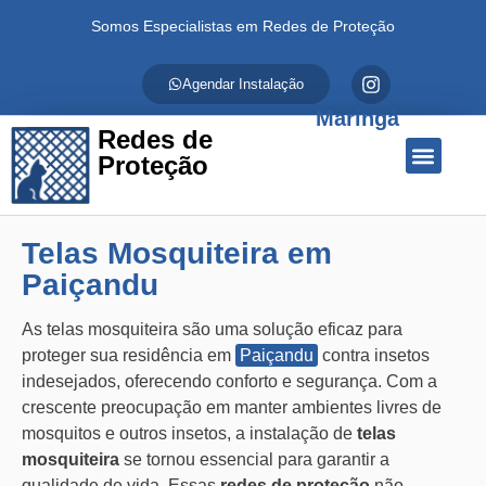
Somos Especialistas em Redes de Proteção
Agendar Instalação
Maringá
Redes de
Proteção
Quem Somos
Redes de Proteção
Fale Conosco
Telas Mosquiteira em
Paiçandu
As telas mosquiteira são uma solução eficaz para
proteger sua residência em
Paiçandu
contra insetos
indesejados, oferecendo conforto e segurança. Com a
crescente preocupação em manter ambientes livres de
mosquitos e outros insetos, a instalação de
telas
mosquiteira
se tornou essencial para garantir a
qualidade de vida. Essas
redes de proteção
não