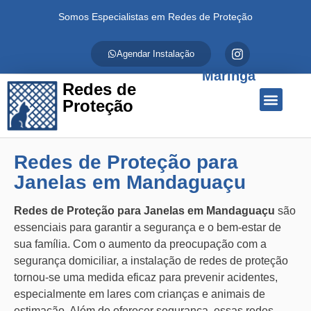
Somos Especialistas em Redes de Proteção
Agendar Instalação
Maringá
Redes de
Proteção
Quem Somos
Redes de Proteção
Fale Conosco
Redes de Proteção para
Janelas em Mandaguaçu
Redes de Proteção para Janelas em Mandaguaçu
são
essenciais para garantir a segurança e o bem-estar de
sua família. Com o aumento da preocupação com a
segurança domiciliar, a instalação de redes de proteção
tornou-se uma medida eficaz para prevenir acidentes,
especialmente em lares com crianças e animais de
estimação. Além de oferecer segurança, essas redes