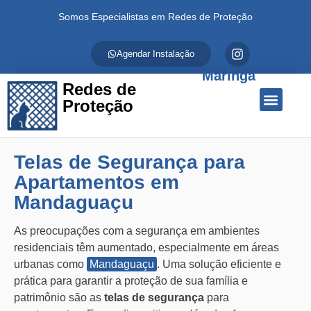
Somos Especialistas em Redes de Proteção
Agendar Instalação
Maringá
Redes de
Proteção
Quem Somos
Redes de Proteção
Fale Conosco
Telas de Segurança para
Apartamentos em
Mandaguaçu
As preocupações com a segurança em ambientes
residenciais têm aumentado, especialmente em áreas
urbanas como
Mandaguaçu
. Uma solução eficiente e
prática para garantir a proteção de sua família e
patrimônio são as
telas de segurança
para