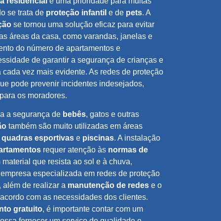
 residencial
é uma prioridade para muitas
o se trata de
proteção infantil
e de
pets
. A
ção
se tornou uma solução eficaz para evitar
as áreas da casa, como varandas, janelas e
ento do número de apartamentos e
ssidade de garantir a segurança de crianças e
 cada vez mais evidente. As redes de proteção
que pode prevenir incidentes indesejados,
 para os moradores.
ra a segurança de
bebês
, gatos e outras
ão
também são muito utilizadas em áreas
,
quadras esportivas
e
piscinas
. A instalação
artamentos
requer atenção às
normas de
material que resista ao sol e à chuva,
 empresa especializada em redes de proteção
, além de realizar a
manutenção de redes
e o
acordo com as necessidades dos clientes.
to gratuito
, é importante contar com um
ossa fornecer um serviço de qualidade e