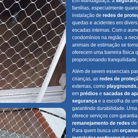
Em Mandaguaçu, a
segurança
famílias, especialmente quand
instalação de
redes de prote
quedas e acidentes em divers
escadas internas. Com o aum
condomínios na região, a nece
animais de estimação se torna
oferecem uma barreira física 
proporcionando tranquilidade
Além de serem essenciais pa
crianças, as
redes de proteç
externas, como
playgrounds
em
prédios
e
sacadas de ap
segurança
e a escolha de um 
garantindo durabilidade. Uma
oferece serviços com garantia
remanejamento de redes
de 
Para quem busca um
orçamen
instalador profissional
que p