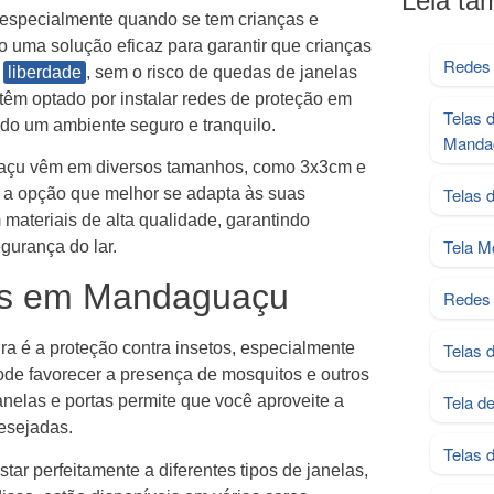
Leia t
 especialmente quando se tem crianças e
o uma solução eficaz para garantir que crianças
Redes 
m
liberdade
, sem o risco de quedas de janelas
êm optado por instalar redes de proteção em
Telas 
do um ambiente seguro e tranquilo.
Manda
uaçu vêm em diversos tamanhos, como 3x3cm e
Telas 
 a opção que melhor se adapta às suas
materiais de alta qualidade, garantindo
Tela M
egurança do lar.
tos em Mandaguaçu
Redes 
eira é a proteção contra insetos, especialmente
Telas 
e favorecer a presença de mosquitos e outros
Tela d
janelas e portas permite que você aproveite a
esejadas.
Telas 
tar perfeitamente a diferentes tipos de janelas,