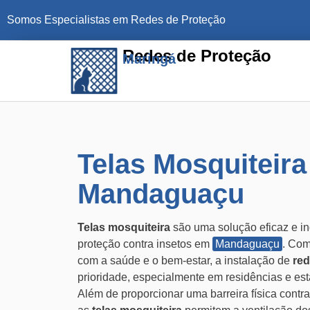
Somos Especialistas em Redes de Proteção
Redes de Proteção
Maringá
Telas Mosquiteir
Mandaguaçu
Telas mosquiteira
são uma solução eficaz e i
proteção contra insetos em
Mandaguaçu
. Com
com a saúde e o bem-estar, a instalação de
red
prioridade, especialmente em residências e es
Além de proporcionar uma barreira física contra