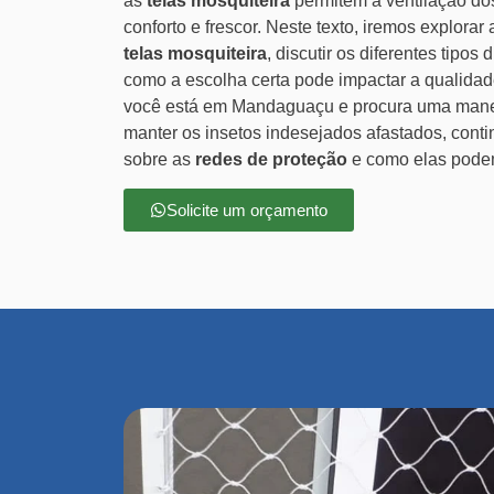
as
telas mosquiteira
permitem a ventilação do
conforto e frescor. Neste texto, iremos explorar
telas mosquiteira
, discutir os diferentes tipo
como a escolha certa pode impactar a qualida
você está em Mandaguaçu e procura uma maneir
manter os insetos indesejados afastados, conti
sobre as
redes de proteção
e como elas podem
Solicite um orçamento